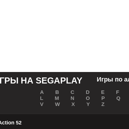
Игры по 
A
B
С
D
E
F
L
M
N
O
P
Q
V
W
X
Y
Z
Action 52