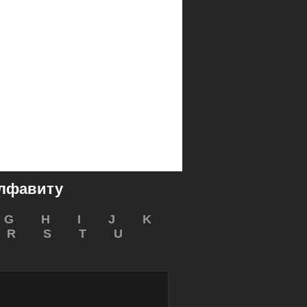
алфавиту
G
H
I
J
K
R
S
T
U