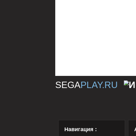
SEGA
PLAY.RU
Навигация :