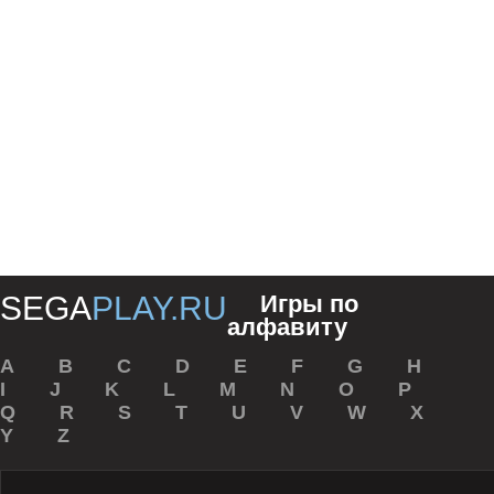
SEGA
PLAY.RU
Игры по
алфавиту
A
B
C
D
E
F
G
H
I
J
K
L
M
N
O
P
Q
R
S
T
U
V
W
X
Y
Z