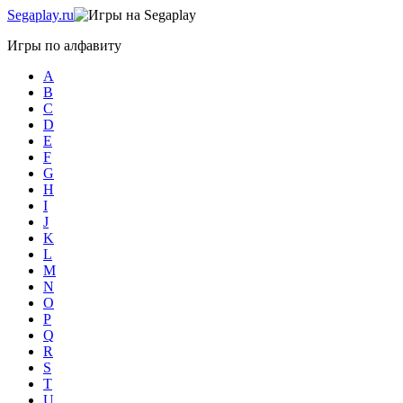
Sega
play.ru
Игры по алфавиту
A
B
C
D
E
F
G
H
I
J
K
L
M
N
O
P
Q
R
S
T
U