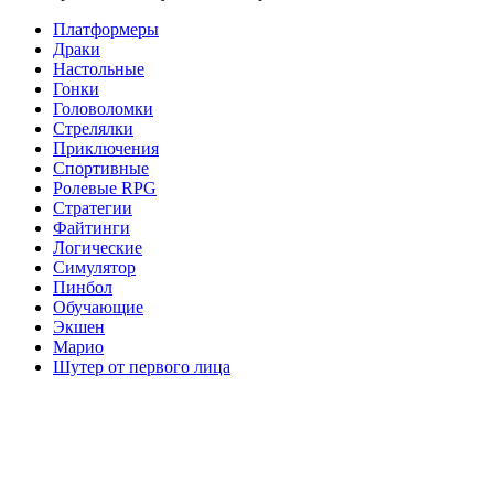
Платформеры
Драки
Настольные
Гонки
Головоломки
Стрелялки
Приключения
Спортивные
Ролевые RPG
Стратегии
Файтинги
Логические
Симулятор
Пинбол
Обучающие
Экшен
Марио
Шутер от первого лица