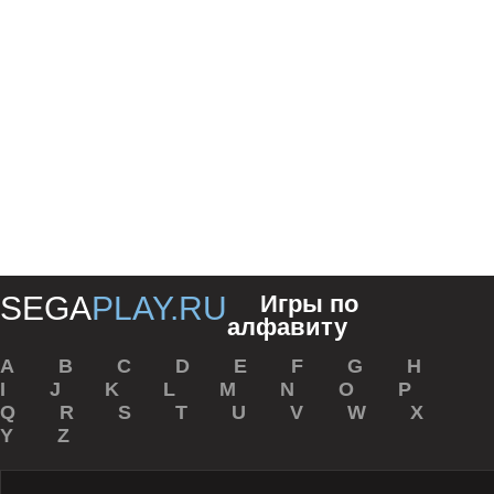
SEGA
PLAY.RU
Игры по
алфавиту
A
B
C
D
E
F
G
H
I
J
K
L
M
N
O
P
Q
R
S
T
U
V
W
X
Y
Z