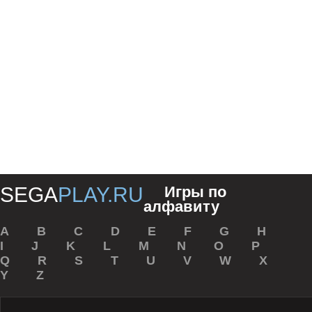
SEGA
PLAY.RU
Игры по
алфавиту
A
B
C
D
E
F
G
H
I
J
K
L
M
N
O
P
Q
R
S
T
U
V
W
X
Y
Z