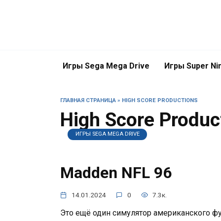
Перейти
к
содержанию
Игры Sega Mega Drive
Игры Super Ni
ГЛАВНАЯ СТРАНИЦА
»
HIGH SCORE PRODUCTIONS
High Score Produc
ИГРЫ SEGA MEGA DRIVE
Madden NFL 96
14.01.2024
0
7.3к.
Это ещё один симулятор американского фут