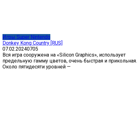
Игры Super Nintendo
Donkey Kong Country [RUS]
07.02.2024
0
705
Вся игра сооружена на «Silicon Graphics», использует
предельную гамму цветов, очень быстрая и прикольная.
Около пятидесяти уровней —