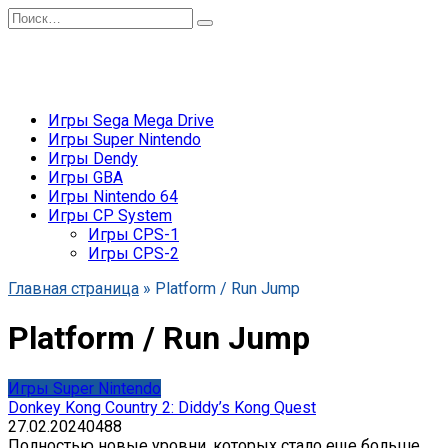
Перейти
Search
к
for:
содержанию
Игры Sega Mega Drive
Игры Super Nintendo
Игры Dendy
Игры GBA
Игры Nintendo 64
Игры CP System
Игры CPS-1
Игры CPS-2
Главная страница
»
Platform / Run Jump
Platform / Run Jump
Игры Super Nintendo
Donkey Kong Country 2: Diddy’s Kong Quest
27.02.2024
0
488
Полностью новые уровни, которых стало еще больше,