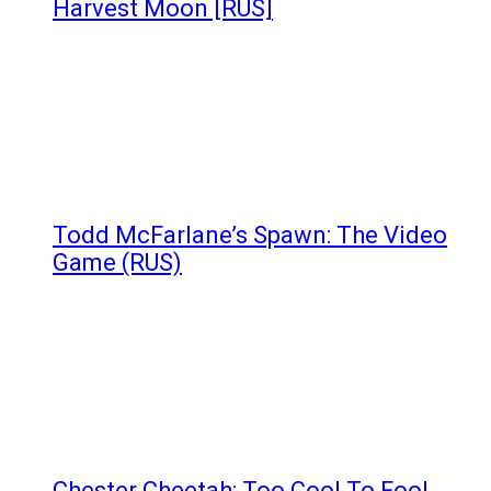
Harvest Moon [RUS]
Todd McFarlane’s Spawn: The Video
Game (RUS)
Chester Cheetah: Too Cool To Fool