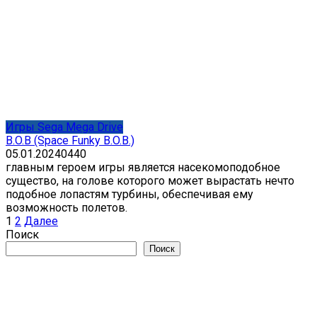
Игры Sega Mega Drive
B.O.B (Space Funky B.O.B.)
05.01.2024
0
440
главным героем игры является насекомоподобное
существо, на голове которого может вырастать нечто
подобное лопастям турбины, обеспечивая ему
возможность полетов.
Пагинация
1
2
Далее
записей
Поиск
Поиск