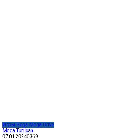
Игры Sega Mega Drive
Mega Turrican
07.01.2024
0
369