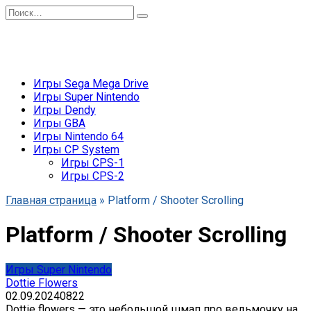
Перейти
Search
к
for:
содержанию
Игры Sega Mega Drive
Игры Super Nintendo
Игры Dendy
Игры GBA
Игры Nintendo 64
Игры CP System
Игры CPS-1
Игры CPS-2
Главная страница
»
Platform / Shooter Scrolling
Platform / Shooter Scrolling
Игры Super Nintendo
Dottie Flowers
02.09.2024
0
822
Dottie flowers — это небольшой шмап про ведьмочку на