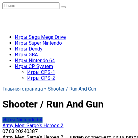
Перейти
Search
к
for:
содержанию
Игры Sega Mega Drive
Игры Super Nintendo
Игры Dendy
Игры GBA
Игры Nintendo 64
Игры CP System
Игры CPS-1
Игры CPS-2
Главная страница
»
Shooter / Run And Gun
Shooter / Run And Gun
Игры Nintendo 64
Army Men: Sarge’s Heroes 2
07.03.2024
0
387
Army Men: Sarge’s Heroes 2 — шутер от третьего лица, разра