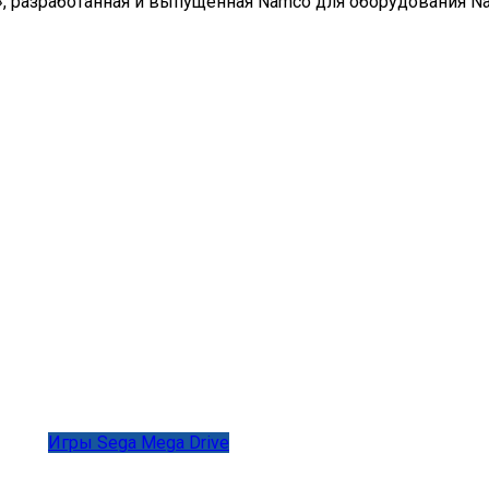
яй», разработанная и выпущенная Namco для оборудования Na
Игры Sega Mega Drive