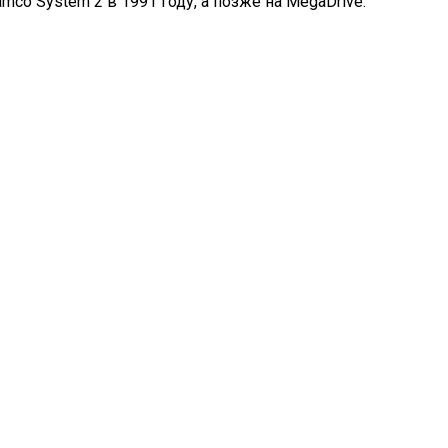
mco System 2 в 1991 году, а позже на MegaDrive.