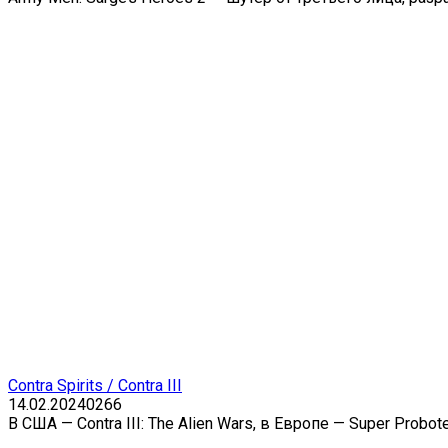
Contra Spirits / Contra III
14.02.2024
0
266
В США — Contra III: The Alien Wars, в Европе — Super Probot