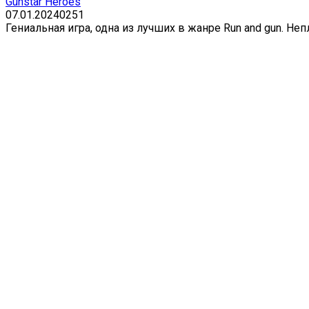
Gunstar Heroes
07.01.2024
0
251
Гениальная игра, одна из лучших в жанре Run and gun. Н