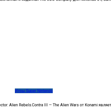
Игры Super Nintendo
ector: Alien Rebels.Contra III — The Alien Wars от Konami явл