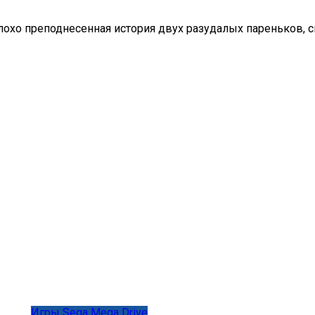
еплохо преподнесенная история двух разудалых пареньков, 
Игры Sega Mega Drive