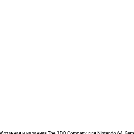
ботанная и изданная The 3DO Company для Nintendo 64, Game B