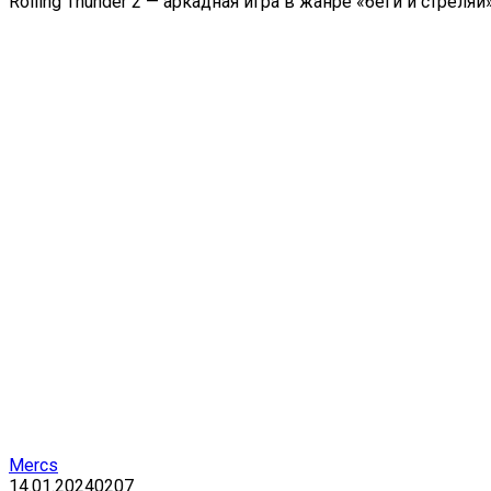
Rolling Thunder 2 — аркадная игра в жанре «беги и стрел
Mercs
14.01.2024
0
207