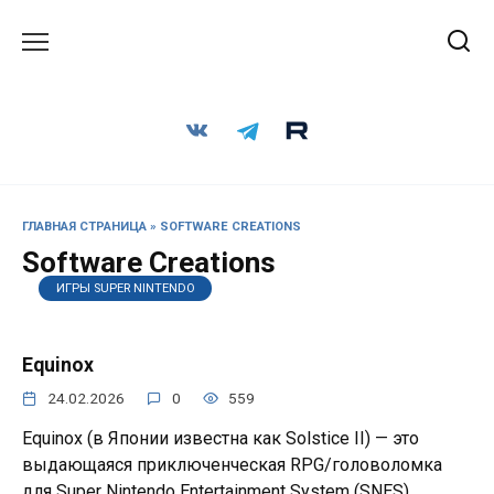
Перейти
к
содержанию
ГЛАВНАЯ СТРАНИЦА
»
SOFTWARE CREATIONS
Software Creations
ИГРЫ SUPER NINTENDO
Equinox
24.02.2026
0
559
Equinox (в Японии известна как Solstice II) — это
выдающаяся приключенческая RPG/головоломка
для Super Nintendo Entertainment System (SNES),