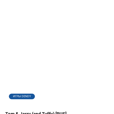
ИГРЫ DENDY
Tom & Jerry (and Tuffy) [RUS]