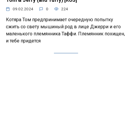
09.02.2024
0
224
Котяра Том предпринимает очередную попытку
сжить со свету мышиный род в лице Джерри и его
маленького племянника Таффи. Племянник похищен,
и тебе придется