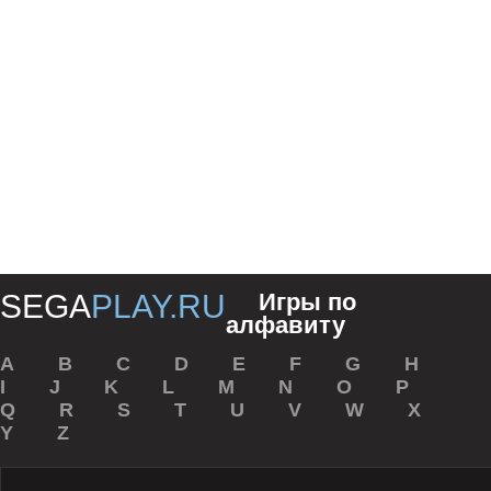
SEGA
PLAY.RU
Игры по
алфавиту
A
B
С
D
E
F
G
H
I
J
K
L
M
N
O
P
Q
R
S
T
U
V
W
X
Y
Z