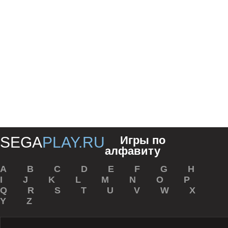
SEGA
PLAY.RU
Игры по
алфавиту
A
B
С
D
E
F
G
H
I
J
K
L
M
N
O
P
Q
R
S
T
U
V
W
X
Y
Z