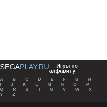
SEGA
PLAY.RU
Игры по
алфавиту
A
B
С
D
E
F
G
H
I
J
K
L
M
N
O
P
Q
R
S
T
U
V
W
X
Y
Z