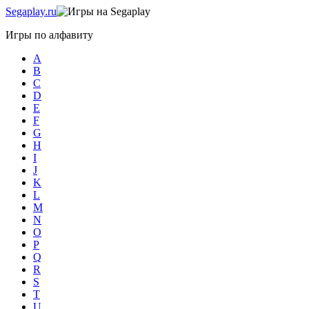
Sega
play.ru
Игры по алфавиту
A
B
С
D
E
F
G
H
I
J
K
L
M
N
O
P
Q
R
S
T
U