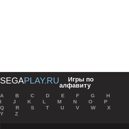
SEGA
PLAY.RU
Игры по
алфавиту
A
B
С
D
E
F
G
H
I
J
K
L
M
N
O
P
Q
R
S
T
U
V
W
X
Y
Z