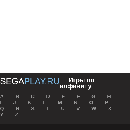
SEGA
PLAY.RU
Игры по
алфавиту
A
B
С
D
E
F
G
H
I
J
K
L
M
N
O
P
Q
R
S
T
U
V
W
X
Y
Z