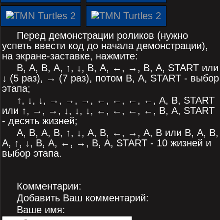
Перед демонстрации роликов (нужно
успеть ввести код до начала демонстрации),
на экране-заставке, нажмите:
В, А, В, А, ↑, ↓, В, А, ←, →, В, А, START или
↓ (5 раз), → (7 раз), потом В, А, START - выбор
этапа;
↑, ↓, ↓, →, →, →, ←, ←, ←, ←, А, В, START
или ↑, →, →, ↓, ↓, ↓, ←, ←, ←, ←, В, А, START
- десять жизней;
А, В, А, В, ↑, ↓, А, В, ←, →, А, В или В, А, В,
А, ↑, ↓, В, А, ←, →, В, А, START - 10 жизней и
выбор этапа.
Комментарии:
Добавить Ваш комментарий:
Ваше имя: