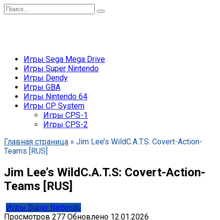
Перейти
Search
к
for:
содержанию
Игры Sega Mega Drive
Игры Super Nintendo
Игры Dendy
Игры GBA
Игры Nintendo 64
Игры CP System
Игры CPS-1
Игры CPS-2
Главная страница
»
Jim Lee’s WildC.A.T.S: Covert-Action-
Teams [RUS]
Jim Lee’s WildC.A.T.S: Covert-Action-
Teams [RUS]
Игры Super Nintendo
Просмотров
277
Обновлено
12.01.2026