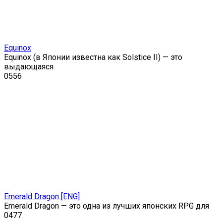
Equinox
Equinox (в Японии известна как Solstice II) — это
выдающаяся
0
556
Emerald Dragon [ENG]
Emerald Dragon — это одна из лучших японских RPG для
0
477