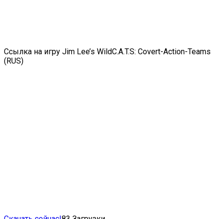
Ссылка на игру Jim Lee’s WildC.A.T.S: Covert-Action-Teams
(RUS)
Скачать сейчас!
83
Загрузки