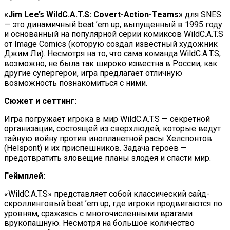
«Jim Lee’s WildC.A.T.S: Covert-Action-Teams»
для SNES
— это динамичный beat ’em up, выпущенный в 1995 году
и основанный на популярной серии комиксов WildC.A.T.S
от Image Comics (которую создал известный художник
Джим Ли). Несмотря на то, что сама команда WildC.A.T.S,
возможно, не была так широко известна в России, как
другие супергерои, игра предлагает отличную
возможность познакомиться с ними.
Сюжет и сеттинг:
Игра погружает игрока в мир WildC.A.T.S — секретной
организации, состоящей из сверхлюдей, которые ведут
тайную войну против инопланетной расы Хелспонтов
(Helspont) и их приспешников. Задача героев —
предотвратить зловещие планы злодея и спасти мир.
Геймплей:
«WildC.A.T.S» представляет собой классический сайд-
скроллинговый beat ’em up, где игроки продвигаются по
уровням, сражаясь с многочисленными врагами
врукопашную. Несмотря на большое количество