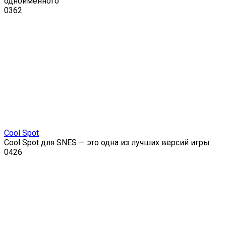
одноимённого
0
362
Cool Spot
Cool Spot для SNES — это одна из лучших версий игры
0
426