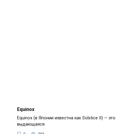
Equinox
Equinox (в Японии известна как Solstice II) — это
выдающаяся
0
563