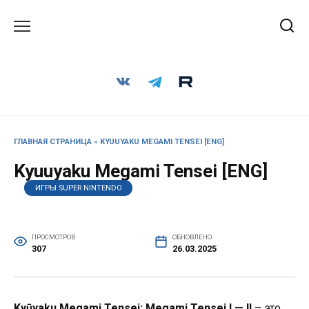
Перейти
к
содержанию
ГЛАВНАЯ СТРАНИЦА
»
KYUUYAKU MEGAMI TENSEI [ENG]
Kyuuyaku Megami Tensei [ENG]
ИГРЫ SUPER NINTENDO
ПРОСМОТРОВ
ОБНОВЛЕНО
307
26.03.2025
Kyūyaku Megami Tensei: Megami Tensei I — II
– это