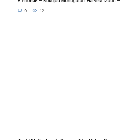
В Японии — Bokujou Monogatari. Harvest Moon —
0
12