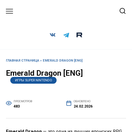
Перейти
к
содержанию
ГЛАВНАЯ СТРАНИЦА
»
EMERALD DRAGON [ENG]
Emerald Dragon [ENG]
ИГРЫ SUPER NINTENDO
ПРОСМОТРОВ
ОБНОВЛЕНО
483
24.02.2026
Emerald Dragon
— это одна из лучших японских RPG