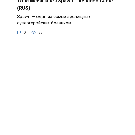
Todd McFarlane’s Spawn: The Video Game
(RUS)
Spawn — один из самых зрелищных
супергеройских боевиков
0
55