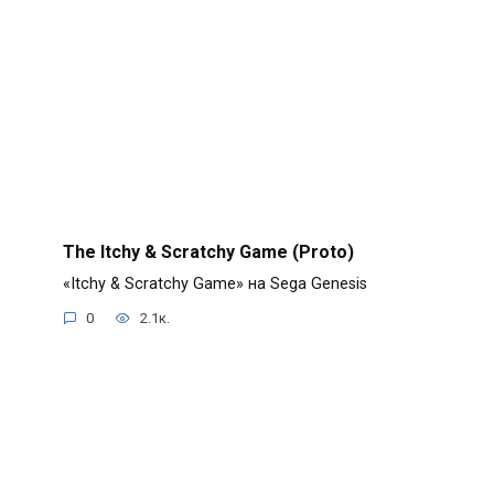
The Itchy & Scratchy Game (Proto)
«Itchy & Scratchy Game» на Sega Genesis
0
2.1к.