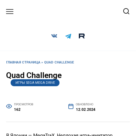
Перейти
к
содержанию
ГЛАВНАЯ СТРАНИЦА
»
QUAD CHALLENGE
Quad Challenge
ИГРЫ SEGA MEGA DRIVE
ПРОСМОТРОВ
ОБНОВЛЕНО
162
12.02.2024
В Японии — MegaTraX. Неплохая игра-имитатор