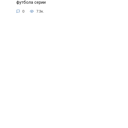
футбола серии
0
7.3к.