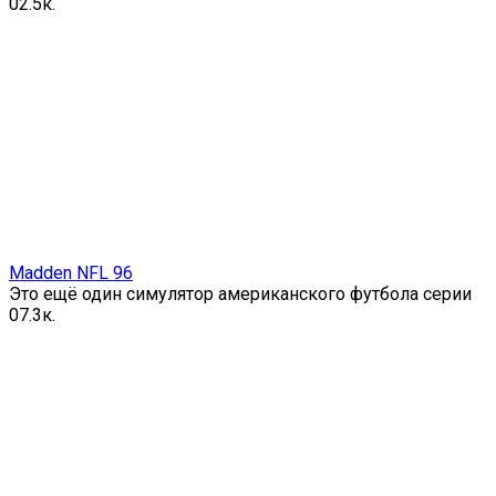
0
2.5к.
Madden NFL 96
Это ещё один симулятор американского футбола серии
0
7.3к.