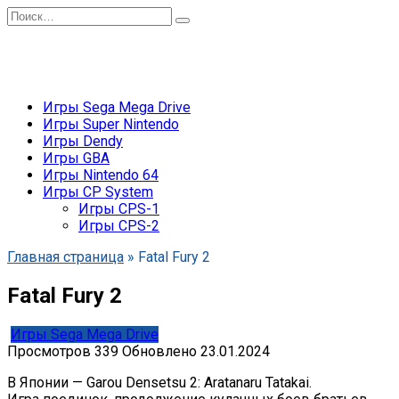
Перейти
Search
к
for:
содержанию
Игры Sega Mega Drive
Игры Super Nintendo
Игры Dendy
Игры GBA
Игры Nintendo 64
Игры CP System
Игры CPS-1
Игры CPS-2
Главная страница
»
Fatal Fury 2
Fatal Fury 2
Игры Sega Mega Drive
Просмотров
339
Обновлено
23.01.2024
В Японии — Garou Densetsu 2: Aratanaru Tatakai.