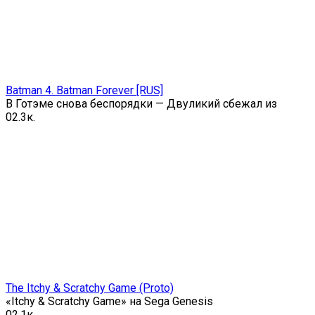
Batman 4. Batman Forever [RUS]
В Готэме снова беспорядки — Двуликий сбежал из
0
2.3к.
The Itchy & Scratchy Game (Proto)
«Itchy & Scratchy Game» на Sega Genesis
0
2.1к.