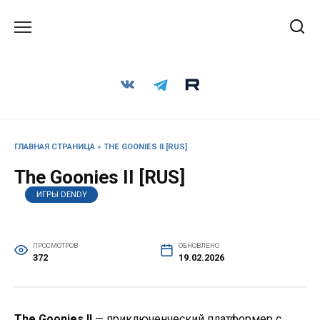
Перейти
к
содержанию
ГЛАВНАЯ СТРАНИЦА
»
THE GOONIES II [RUS]
The Goonies II [RUS]
ИГРЫ DENDY
ПРОСМОТРОВ
ОБНОВЛЕНО
372
19.02.2026
The Goonies II
— приключенческий платформер с