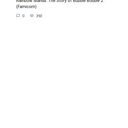
Rainbow Islands: The Story of Bubble Bobble 2
(Famicom)
0
392