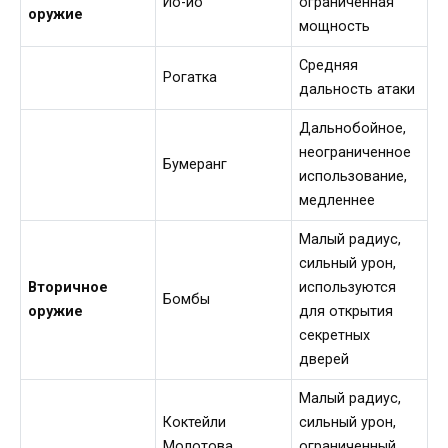
Йо-йо
ограниченная
оружие
мощность
Средняя
Рогатка
дальность атаки
Дальнобойное,
неограниченное
Бумеранг
использование,
медленнее
Малый радиус,
сильный урон,
Вторичное
используются
Бомбы
оружие
для открытия
секретных
дверей
Малый радиус,
Коктейли
сильный урон,
Молотова
ограниченный