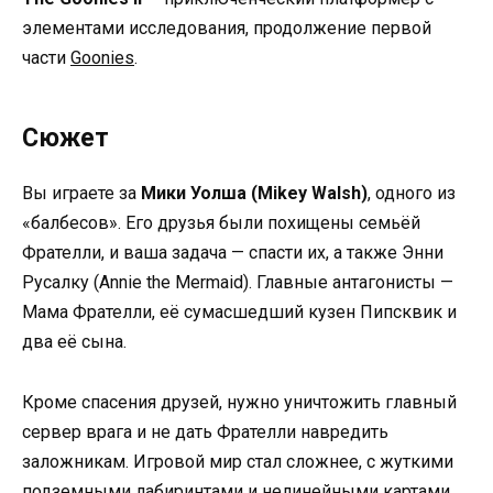
элементами исследования, продолжение первой
части
Goonies
.
Сюжет
Вы играете за
Мики Уолша (Mikey Walsh)
, одного из
«балбесов». Его друзья были похищены семьёй
Фрателли, и ваша задача — спасти их, а также Энни
Русалку (Annie the Mermaid). Главные антагонисты —
Мама Фрателли, её сумасшедший кузен Пипсквик и
два её сына.
Кроме спасения друзей, нужно уничтожить главный
сервер врага и не дать Фрателли навредить
заложникам. Игровой мир стал сложнее, с жуткими
подземными лабиринтами и нелинейными картами.