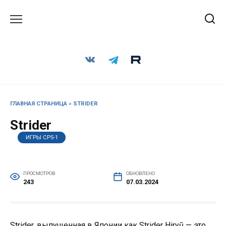
Перейти
к
содержанию
ГЛАВНАЯ СТРАНИЦА
»
STRIDER
Strider
ИГРЫ CPS-1
ПРОСМОТРОВ
ОБНОВЛЕНО
243
07.03.2024
Strider, выпущенная в Японии как Strider Hiryū — это