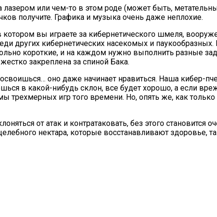
а лазером или чем-то в этом роде (может быть, метатель
чков получите. Графика и музыка очень даже неплохие.
, в котором вы играете за кибернетического шмеля, воору
реди других кибернетических насекомых и паукообразных. 
ольно короткие, и на каждом нужно выполнить разные задач
 жестко закреплена за спиной Бака.
освоишься… оно даже начинает нравиться. Наша кибер-пче
ешься в какой-нибудь склон, все будет хорошо, а если вре
ы трехмерных игр того времени. Но, опять же, как только
лоняться от атак и контратаковать, без этого становится о
лебного нектара, которые восстанавливают здоровье, так