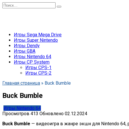
Перейти
Search
к
for:
содержанию
Игры Sega Mega Drive
Игры Super Nintendo
Игры Dendy
Игры GBA
Игры Nintendo 64
Игры CP System
Игры CPS-1
Игры CPS-2
Главная страница
»
Buck Bumble
Buck Bumble
Игры Nintendo 64
Просмотров
413
Обновлено
02.12.2024
Buck Bumble
— видеоигра в жанре экшн для Nintendo 64, 