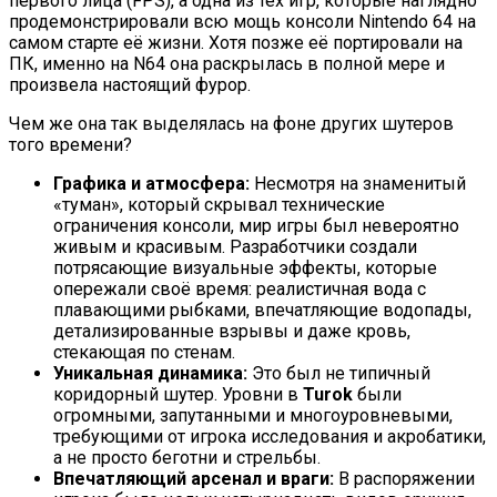
первого лица (FPS), а одна из тех игр, которые наглядно
продемонстрировали всю мощь консоли Nintendo 64 на
самом старте её жизни. Хотя позже её портировали на
ПК, именно на N64 она раскрылась в полной мере и
произвела настоящий фурор.
Чем же она так выделялась на фоне других шутеров
того времени?
Графика и атмосфера:
Несмотря на знаменитый
«туман», который скрывал технические
ограничения консоли, мир игры был невероятно
живым и красивым. Разработчики создали
потрясающие визуальные эффекты, которые
опережали своё время: реалистичная вода с
плавающими рыбками, впечатляющие водопады,
детализированные взрывы и даже кровь,
стекающая по стенам.
Уникальная динамика:
Это был не типичный
коридорный шутер. Уровни в
Turok
были
огромными, запутанными и многоуровневыми,
требующими от игрока исследования и акробатики,
а не просто беготни и стрельбы.
Впечатляющий арсенал и враги:
В распоряжении