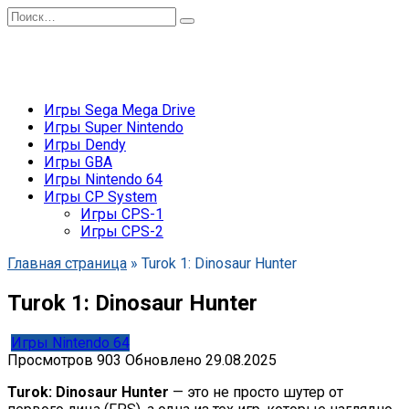
Перейти
Search
к
for:
содержанию
Игры Sega Mega Drive
Игры Super Nintendo
Игры Dendy
Игры GBA
Игры Nintendo 64
Игры CP System
Игры CPS-1
Игры CPS-2
Главная страница
»
Turok 1: Dinosaur Hunter
Turok 1: Dinosaur Hunter
Игры Nintendo 64
Просмотров
903
Обновлено
29.08.2025
Turok: Dinosaur Hunter
— это не просто шутер от