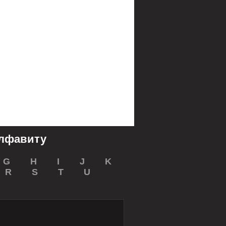
алфавиту
G
H
I
J
K
R
S
T
U