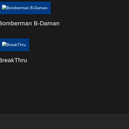
Bomberman B-Daman
BreakThru