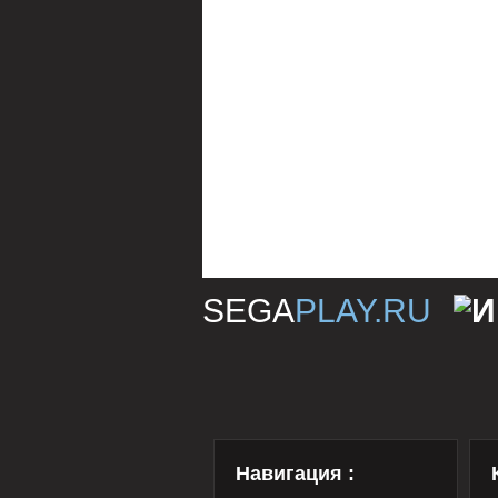
SEGA
PLAY.RU
Навигация :