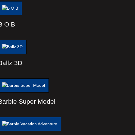
B O B
Ballz 3D
Barbie Super Model