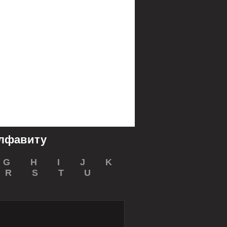
алфавиту
G
H
I
J
K
R
S
T
U