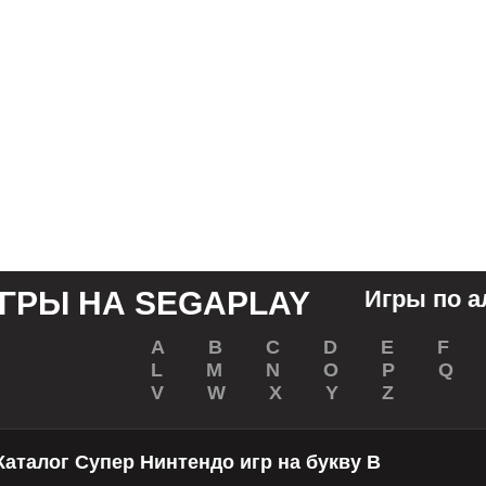
Игры по 
A
B
C
D
E
F
L
M
N
O
P
Q
V
W
X
Y
Z
Каталог Супер Нинтендо игр на букву B