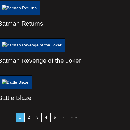
Batman Returns
Batman Revenge of the Joker
Battle Blaze
1
2
3
4
5
»
» »