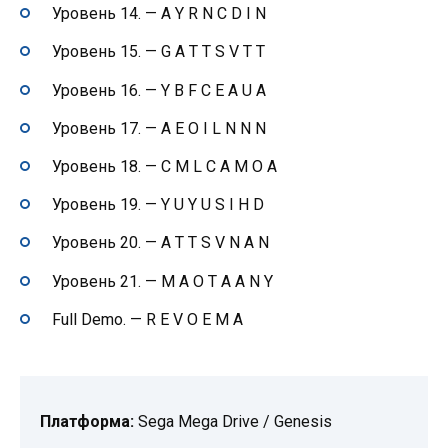
Уровень 14. — A Y R N C D I N
Уровень 15. — G A T T S V T T
Уровень 16. — Y B F C E A U A
Уровень 17. — A E O I L N N N
Уровень 18. — C M L C A M O A
Уровень 19. — Y U Y U S I H D
Уровень 20. — A T T S V N A N
Уровень 21. — M A O T A A N Y
Full Demo. — R E V O E M A
Платформа:
Sega Mega Drive / Genesis