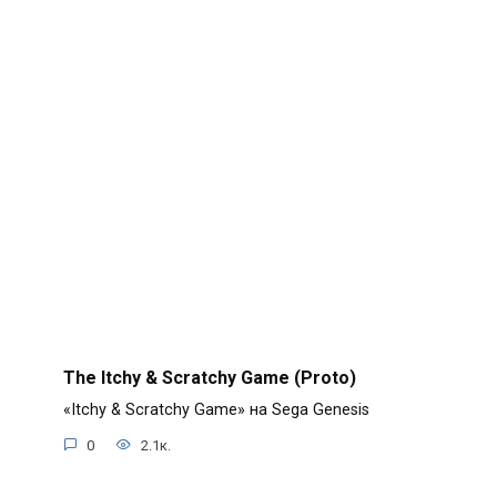
The Itchy & Scratchy Game (Proto)
«Itchy & Scratchy Game» на Sega Genesis
0
2.1к.