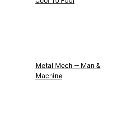
Cool To Fool
Metal Mech — Man &
Machine