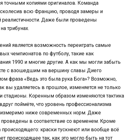
хся точными копиями оригиналов. Команда
исколесив всю Францию, проводя замеры и
й реалистичности. Даже были проведены
на трибунах.
ений является возможность переиграть самые
ых чемпионатов по футболу, такие как
ания 1990 и многие другие. А как мы могли забыть
сте с взошедшим на вершину славы Диего
ом фраза «Ведь это была рука Бога»? Возможно,
как вы удаляетесь в прошлое, изменяется не только
 и стадионы. Коренным образом изменяются тактика
и вдруг поймёте, что уровень профессионализма
неизмеримо ниже современных норм. Даже
и проведены в соответствие со временем. Кроме
ча происходящего: краски тускнеют или вообще всё
т происходящее так, как это могло быть на тот