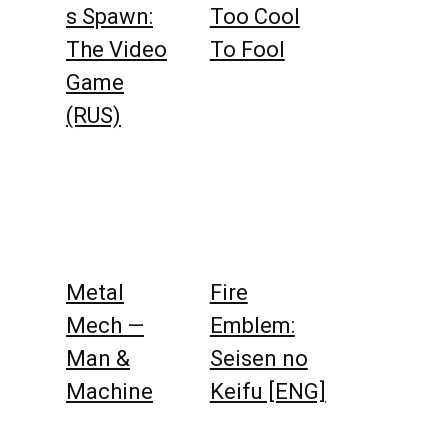
s Spawn:
Too Cool
The Video
To Fool
Game
(RUS)
Metal
Fire
Mech —
Emblem:
Man &
Seisen no
Machine
Keifu [ENG]