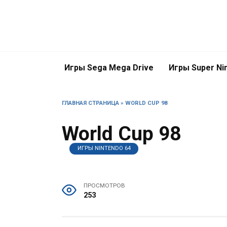
Перейти
к
содержанию
Игры Sega Mega Drive
Игры Super Ni
ГЛАВНАЯ СТРАНИЦА
»
WORLD CUP 98
World Cup 98
ИГРЫ NINTENDO 64
ПРОСМОТРОВ
253