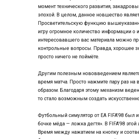
момент технического развития, закадровы
эпохой. В целом, данное новшество явля
Просветительскую функцию вышеуказанно
игру огромное количество информации о и
интересовавшего вас материала можно про
контрольные вопросы. Правда, хорошее зн
просто ничего не поймёте.
Другим полезным нововведением являетс
время матча. Просто нажмите пару раз на 
образом. Благодаря этому механизм веден
то стало возможным создать искусственн
Футбольный симулятор от EA FIFA’98 был и 
бочке мёда — ложка дегтя». В FIFA’98 это
Время между нажатием на кнопку и соот