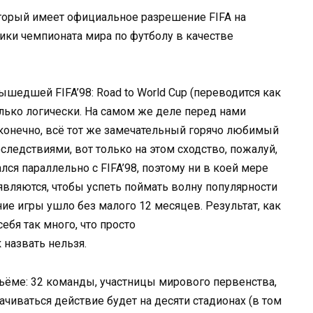
торый имеет официальное разрешение FIFA на
ки чемпионата мира по футболу в качестве
ышедшей FIFA’98: Road to World Cup (переводится как
только логически. На самом же деле перед нами
 конечно, всё тот же замечательный горячо любимый
ледствиями, вот только на этом сходство, пожалуй,
ся параллельно с FIFA’98, поэтому ни в коей мере
оявляются, чтобы успеть поймать волну популярности
ние игры ушло без малого 12 месяцев. Результат, как
ебя так много, что просто
назвать нельзя.
ъёме: 32 команды, участницы мирового первенства,
чиваться действие будет на десяти стадионах (в том