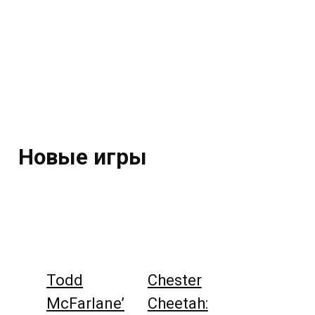
Новые игры
Todd
Chester
McFarlane’
Cheetah: