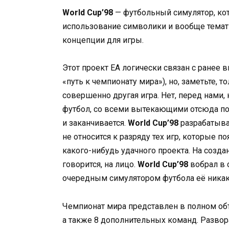
World Cup’98
— футбольный симулятор, ко
использование символики и вообще темати
концепции для игры.
Этот проект EA логически связан с ранее в
«путь к чемпионату мира»), но, заметьте, 
совершенно другая игра. Нет, перед нами,
футбол, со всеми вытекающими отсюда пос
и заканчивается.
World Cup’98
разрабатывал
не относится к разряду тех игр, которые п
какого-нибудь удачного проекта. На созда
говорится, на лицо.
World Cup’98
вобрал в с
очередным симулятором футбола её никак 
Чемпионат мира представлен в полном об
а также 8 дополнительных команд. Развора